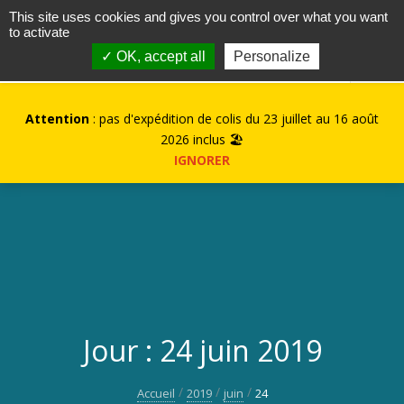
contact@kurioz.org
This site uses cookies and gives you control over what you want
to activate
0
✓ OK, accept all
Personalize
Attention
: pas d'expédition de colis du 23 juillet au 16 août
2026 inclus 🏖️
IGNORER
Jour :
24 juin 2019
Accueil
2019
juin
24