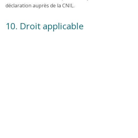
déclaration auprès de la CNIL.
10. Droit applicable
Le présent contrat est soumis à la Loi française. La
langue du présent contrat est la langue française.
Toute contestation relative aux produits de
comprendrepouragir.org ou à leur règlement, en cas
d’impossibilité de règlement amiable, seront de la
compétence exclusive des tribunaux de Poitiers (86).
COMPRENDRE POUR AGIR