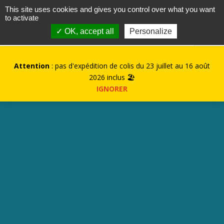
contact@kurioz.org
This site uses cookies and gives you control over what you want
to activate
0
✓ OK, accept all
Personalize
Attention
: pas d'expédition de colis du 23 juillet au 16 août
2026 inclus 🏖️
IGNORER