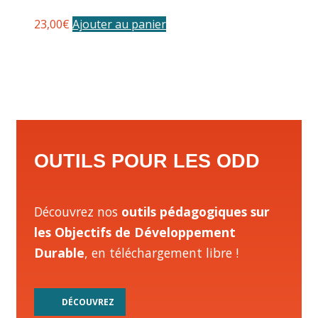
23,00
€
Ajouter au panier
OUTILS POUR LES ODD
Découvrez nos
outils pédagogiques sur
les Objectifs de Développement
Durable
, en téléchargement libre !
DÉCOUVREZ