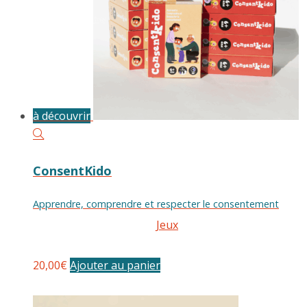
à découvrir
ConsentKido
Apprendre, comprendre et respecter le consentement
Jeux
20,00
€
Ajouter au panier