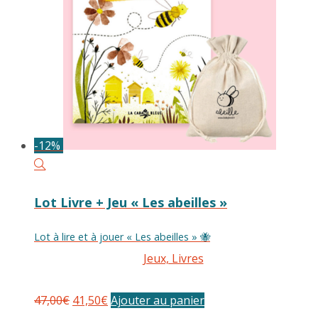
-12%
Lot Livre + Jeu « Les abeilles »
Lot à lire et à jouer « Les abeilles » 🐝
Jeux, Livres
Le
Le
47,00
€
41,50
€
Ajouter au panier