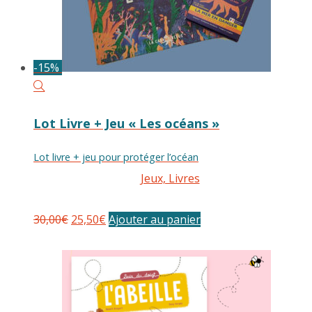
-15%
Lot Livre + Jeu « Les océans »
Lot livre + jeu pour protéger l’océan
Jeux, Livres
Le
Le
30,00
€
25,50
€
Ajouter au panier
prix
prix
initial
actuel
était :
est :
30,00€.
25,50€.