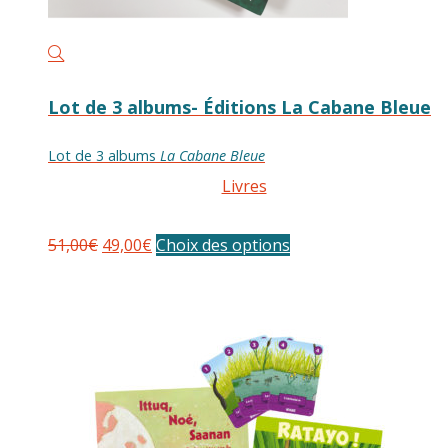
Lot de 3 albums- Éditions La Cabane Bleue
Lot de 3 albums
La Cabane Bleue
Livres
Le
Le
51,00
€
49,00
€
Choix des options
prix
prix
initial
actuel
était :
est :
51,00€.
49,00€.