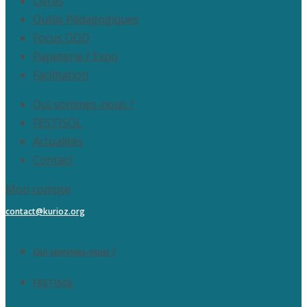
Livres
Outils Pédagogiques
Focus ODD
Papeterie / Expo
Facilitation
Qui sommes-nous ?
FESTISOL
Actualités
Contact
Mon compte
contact@kurioz.org
Qui sommes-nous ?
FESTISOL