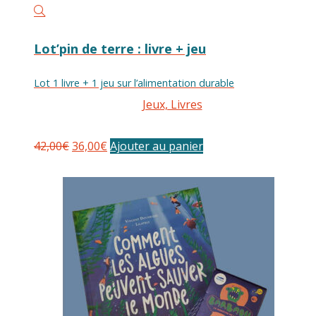
Lot’pin de terre : livre + jeu
Lot 1 livre + 1 jeu sur l’alimentation durable
Jeux, Livres
Le
Le
42,00
€
36,00
€
Ajouter au panier
prix
prix
initial
actuel
était :
est :
42,00€.
36,00€.