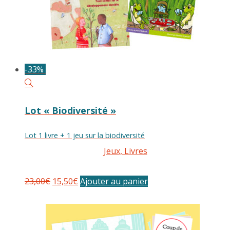
-33%
Lot « Biodiversité »
Lot 1 livre + 1 jeu sur la biodiversité
Jeux, Livres
Le
Le
23,00
€
15,50
€
Ajouter au panier
prix
prix
initial
actuel
était :
est :