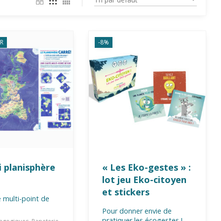
R
-8%
i planisphère
« Les Eko-gestes » :
lot jeu Eko-citoyen
et stickers
 multi-point de
Pour donner envie de
pratiquer les écogestes !