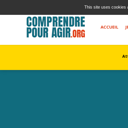
contact@kurioz.org
This site uses cookies 
Saisissez votre recherche, et appuyez sur "entrée" ou le 
ACCUEIL
J
At