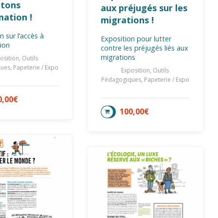
ptons
aux préjugés sur les
mation !
migrations !
n sur l’accès à
Exposition pour lutter
tion
contre les préjugés liés aux
migrations
osition, Outils
es, Papeterie / Expo
Exposition, Outils
Pédagogiques, Papeterie / Expo
0,00
€
TER AU PANIER
100,00
€
AJOUTER AU PANIER