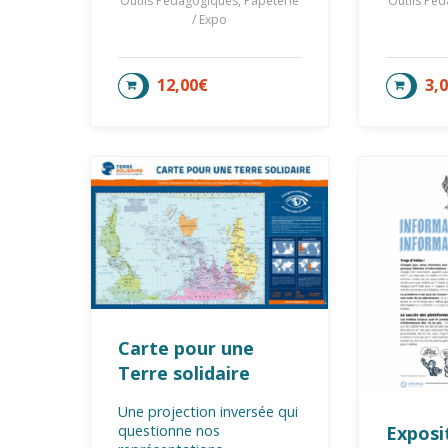
Outils Pédagogiques, Papeterie
Outils Péd
/ Expo
12,00
€
3,
AJOUTER AU PANIER
AJOU
Carte pour une
Terre solidaire
Une projection inversée qui
Exposit
questionne nos