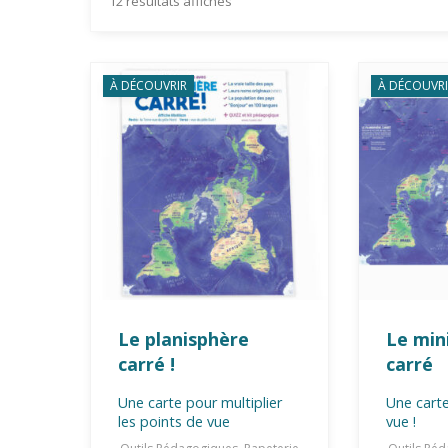
12 résultats affichés
À DÉCOUVRIR
À DÉCOUVRI
Le planisphère
Le min
carré !
carré
Une carte pour multiplier
Une carte
les points de vue
vue !