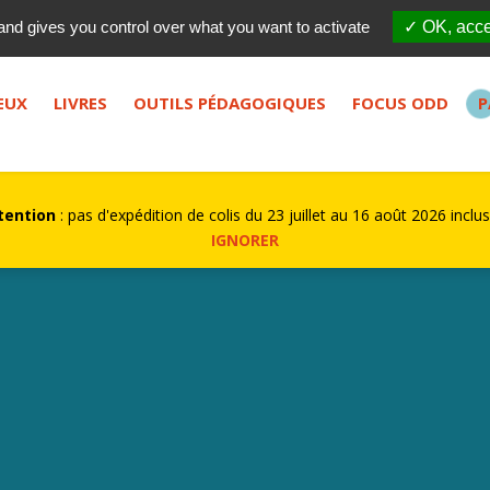
Qui sommes-nous ?
FES
and gives you control over what you want to activate
✓ OK, acce
bouton de recherche.
EUX
LIVRES
OUTILS PÉDAGOGIQUES
FOCUS ODD
P
tention
: pas d'expédition de colis du 23 juillet au 16 août 2026 inclus
IGNORER