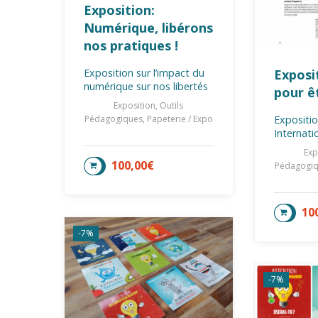
Exposition:
Numérique, libérons
nos pratiques !
Exposition sur l’impact du
Exposit
numérique sur nos libertés
pour êt
Exposition, Outils
Pédagogiques, Papeterie / Expo
Expositio
Internati
Exp
100,00
€
AJOUTER AU PANIER
Pédagogiqu
10
AJOU
-7%
-7%