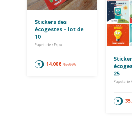
Stickers des
écogestes – lot de
10
Papeterie / Expo
Sticke
14,00
€
15,00
€
CHOIX DES OPTIONS
écoges
25
Papeterie 
35
CHOI