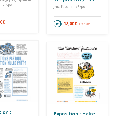
agogiques, Papeterie
/ Expo
Jeux, Papeterie / Expo
00
€
TER AU PANIER
18,00
€
19,50
€
AJOUTER AU PANIER
ion :
Exposition : Halte