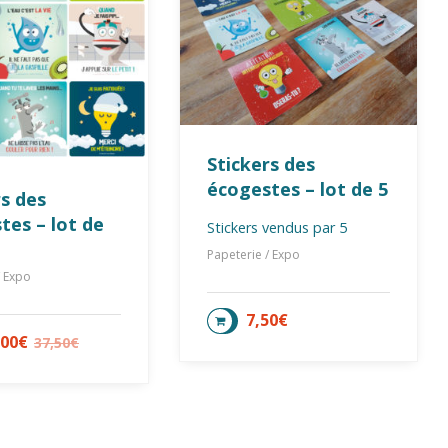
Stickers des
écogestes – lot de 5
rs des
tes – lot de
Stickers vendus par 5
Papeterie / Expo
/ Expo
7,50
€
CHOIX DES OPTIONS
,00
€
37,50
€
X DES OPTIONS