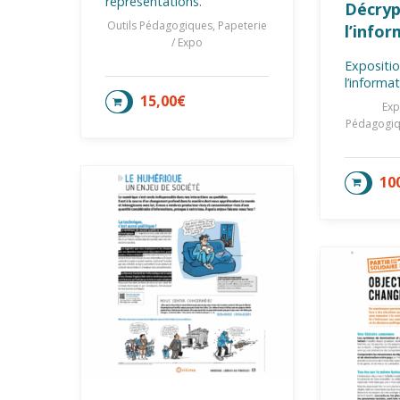
représentations.
Décry
Outils Pédagogiques, Papeterie
l’infor
/ Expo
Expositio
l’informa
15,00
€
AJOUTER AU PANIER
Exp
Pédagogiqu
10
AJOU