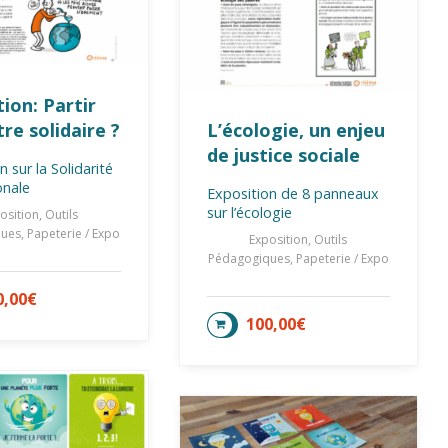
ion: Partir
re solidaire ?
L’écologie, un enjeu
de justice sociale
n sur la Solidarité
onale
Exposition de 8 panneaux
sur l’écologie
osition, Outils
es, Papeterie / Expo
Exposition, Outils
Pédagogiques, Papeterie / Expo
0,00
€
TER AU PANIER
100,00
€
AJOUTER AU PANIER