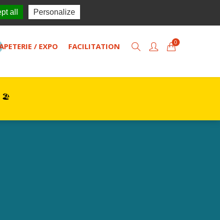
TISOL
Actualités
Contact
pt all
Personalize
0
APETERIE / EXPO
FACILITATION
 🏖️