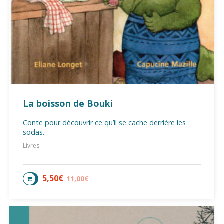
La boisson de Bouki
Conte pour découvrir ce qu’il se cache derrière les
sodas.
Livres
5,50
€
11,00
€
AJOUTER AU PANIER