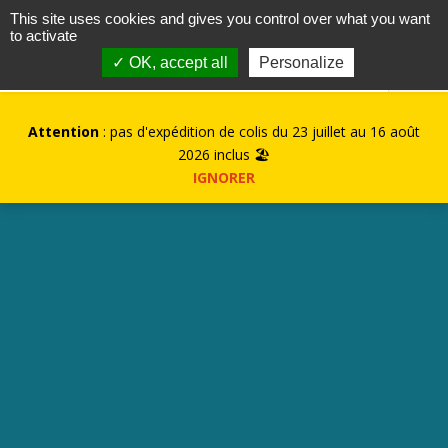
contact@kurioz.org
This site uses cookies and gives you control over what you want
to activate
0
✓ OK, accept all
Personalize
Attention
: pas d'expédition de colis du 23 juillet au 16 août
2026 inclus 🏖️
IGNORER