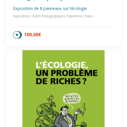
Exposition de 8 panneaux sur l’écologie
Exposition, Outils Pédagogiques, Papeterie / Expo
100,00
€
AJOUTER AU PANIER