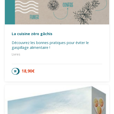
La cuisine zéro gâchis
Découvrez les bonnes pratiques pour éviter le
gaspillage alimentaire !
Livres
18,90
€
AJOUTER AU PANIER