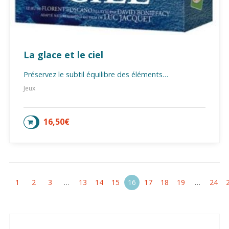
La glace et le ciel
Préservez le subtil équilibre des éléments…
Jeux
16,50
€
AJOUTER AU PANIER
1
2
3
…
13
14
15
16
17
18
19
…
24