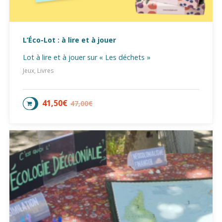
L’Éco-Lot : à lire et à jouer
Lot à lire et à jouer sur « Les déchets »
Jeux, Livres
41,50
€
47,00
€
AJOUTER AU PANIER