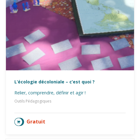
L’écologie décoloniale – c’est quoi ?
Relier, comprendre, définir et agir !
Outils Pédagogiques
Gratuit
AJOUTER AU PANIER