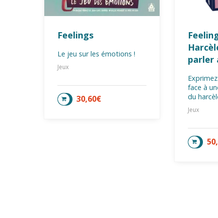
Feelings
Feelin
Harcèl
Le jeu sur les émotions !
parler
Jeux
Exprimez
face à un
du harcè
30,60
€
AJOUTER AU PANIER
Jeux
50
AJOU