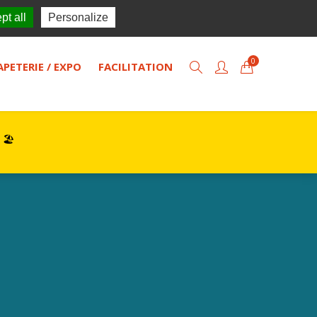
TISOL
Actualités
Contact
pt all
Personalize
0
APETERIE / EXPO
FACILITATION
 🏖️