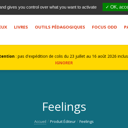
Qui sommes-nous ?
FES
and gives you control over what you want to activate
✓ OK, acce
bouton de recherche.
EUX
LIVRES
OUTILS PÉDAGOGIQUES
FOCUS ODD
P
tention
: pas d'expédition de colis du 23 juillet au 16 août 2026 inclus
IGNORER
Feelings
Accueil
Produit Éditeur
Feelings