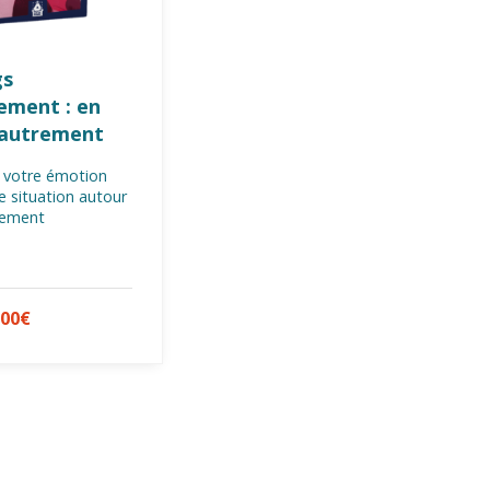
gs
ement : en
 autrement
 votre émotion
e situation autour
lement
,00
€
TER AU PANIER