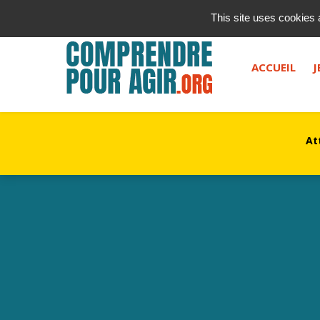
contact@kurioz.org
This site uses cookies 
Saisissez votre recherche, et appuyez sur "entrée" ou le 
ACCUEIL
J
At