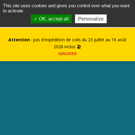
contact@kurioz.org
This site uses cookies and gives you control over what you want
to activate
0
✓ OK, accept all
Personalize
Attention
: pas d'expédition de colis du 23 juillet au 16 août
2026 inclus 🏖️
IGNORER