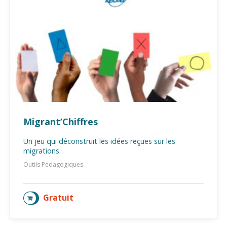
Migrant’Chiffres
Un jeu qui déconstruit les idées reçues sur les
migrations.
Outils Pédagogiques
Gratuit
AJOUTER AU PANIER