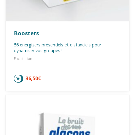
Boosters
56 energizers présentiels et distanciels pour
dynamiser vos groupes !
Facilitation
36,50
€
AJOUTER AU PANIER