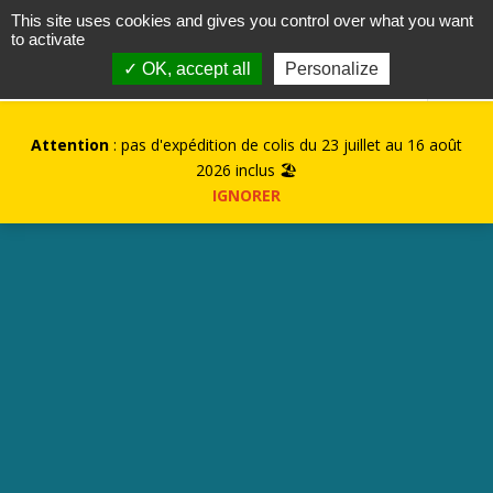
contact@kurioz.org
This site uses cookies and gives you control over what you want
to activate
0
✓ OK, accept all
Personalize
Attention
: pas d'expédition de colis du 23 juillet au 16 août
2026 inclus 🏖️
IGNORER