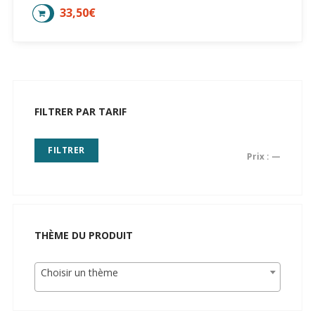
33,50
€
AJOUTER AU PANIER
FILTRER PAR TARIF
FILTRER
Prix :
—
THÈME DU PRODUIT
Choisir un thème