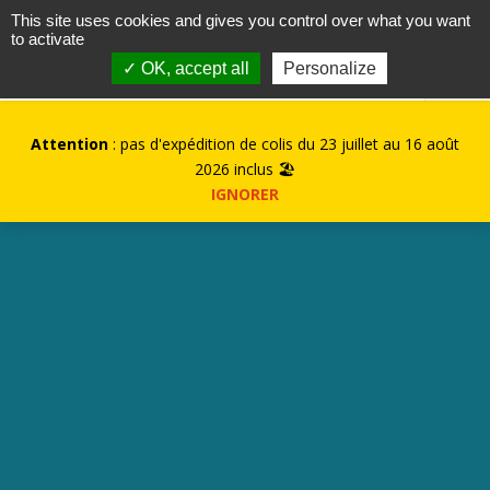
contact@kurioz.org
This site uses cookies and gives you control over what you want
to activate
0
✓ OK, accept all
Personalize
Attention
: pas d'expédition de colis du 23 juillet au 16 août
2026 inclus 🏖️
IGNORER