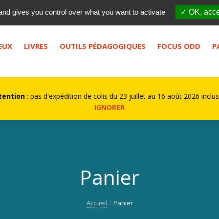
Qui sommes-nous ?
FES
and gives you control over what you want to activate
✓ OK, acce
bouton de recherche.
EUX
LIVRES
OUTILS PÉDAGOGIQUES
FOCUS ODD
P
tention
: pas d'expédition de colis du 23 juillet au 16 août 2026 inclu
IGNORER
Panier
Accueil
Panier