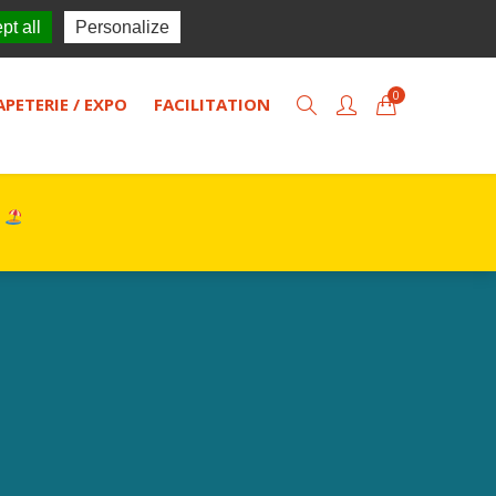
TISOL
Actualités
Contact
pt all
Personalize
0
APETERIE / EXPO
FACILITATION
s