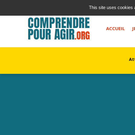
contact@kurioz.org
This site uses cookies 
Saisissez votre recherche, et appuyez sur "entrée" ou le 
ACCUEIL
J
At