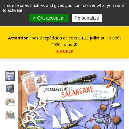
contact@kurioz.org
This site uses cookies and gives you control over what you want
to activate
0
✓ OK, accept all
Personalize
Attention
: pas d'expédition de colis du 23 juillet au 16 août
2026 inclus 🏖️
IGNORER