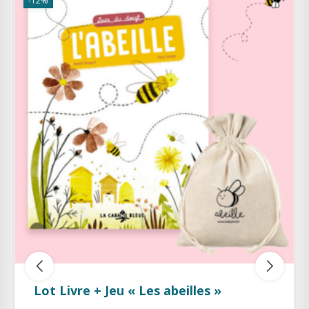
-50%
beilles »