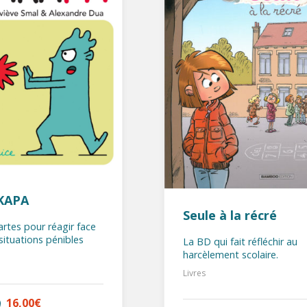
KAPA
Seule à la récré
artes pour réagir face
situations pénibles
La BD qui fait réfléchir au
harcèlement scolaire.
Livres
16,00
€
AJOUTER AU PANIER