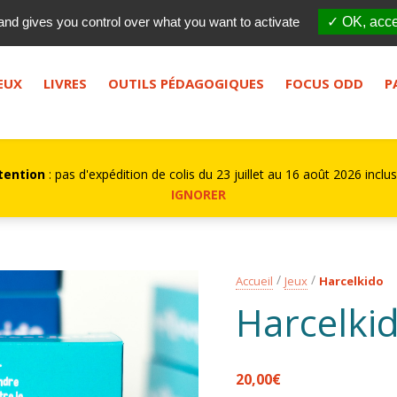
Qui sommes-nous ?
FES
and gives you control over what you want to activate
✓ OK, acce
bouton de recherche.
EUX
LIVRES
OUTILS PÉDAGOGIQUES
FOCUS ODD
P
tention
: pas d'expédition de colis du 23 juillet au 16 août 2026 inclus
IGNORER
Accueil
Jeux
Harcelkido
Harcelki
20,00
€