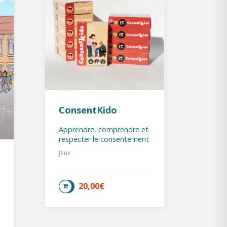
ConsentKido
Tak
Apprendre, comprendre et
52 ca
respecter le consentement
laiss
pied
Jeux
Jeux
20,00
€
AJOUTER AU PANIER