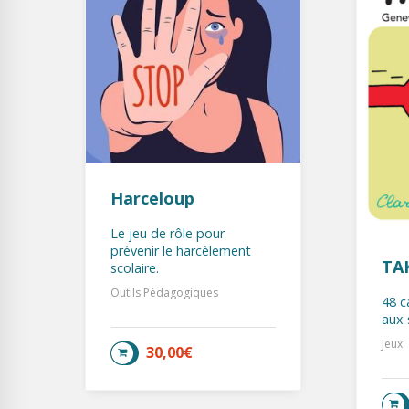
é
Harceloup
Le jeu de rôle pour
prévenir le harcèlement
TA
scolaire.
Outils Pédagogiques
48 c
aux 
Jeux
30,00
€
AJOUTER AU PANIER