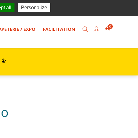
TISOL
Actualités
Contact
pt all
Personalize
0
APETERIE / EXPO
FACILITATION
 🏖️
do