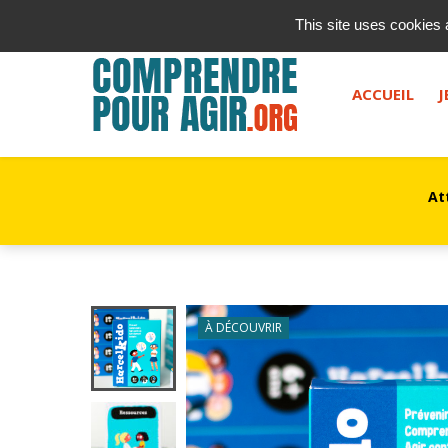
contact@kurioz.org
This site uses cookies 
Saisissez votre recherche, et appuyez sur "entrée" ou le 
ACCUEIL
J
At
À DÉCOUVRIR