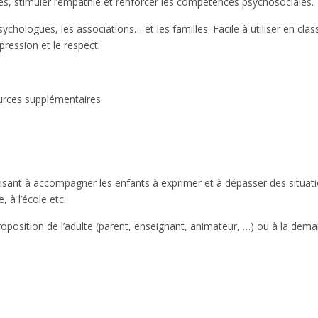
laires, stimuler l’empathie et renforcer les compétences psychosociales.
chologues, les associations… et les familles. Facile à utiliser en clas
pression et le respect.
urces supplémentaires
sant à accompagner les enfants à exprimer et à dépasser des situatio
, à l’école etc.
sition de l’adulte (parent, enseignant, animateur, …) ou à la demande 