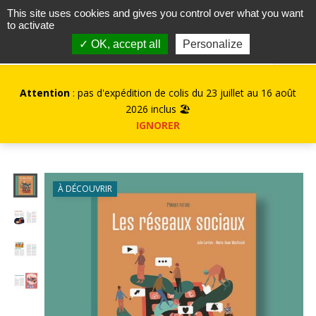
contact@kurioz.org
This site uses cookies and gives you control over what you want
to activate
0
✓ OK, accept all
Personalize
Attention
: pas d'expédition de colis du 23 juillet au 16 août
2026 inclus 🏖️
IGNORER
À DÉCOUVRIR