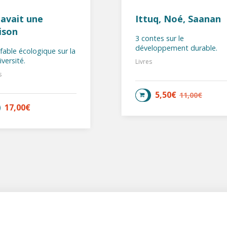
y avait une
Ittuq, Noé, Saanan
ison
3 contes sur le
développement durable.
fable écologique sur la
iversité.
Livres
s
5,50
€
11,00
€
AJOUTER AU PANIER
17,00
€
AJOUTER AU PANIER