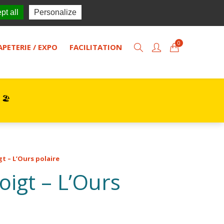
TISOL
Actualités
Contact
pt all
Personalize
0
APETERIE / EXPO
FACILITATION
 🏖️
gt – L’Ours polaire
oigt – L’Ours