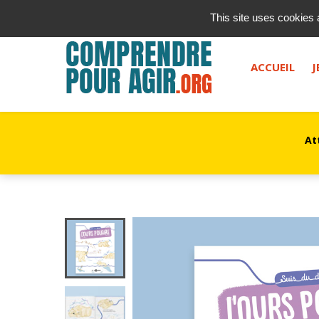
contact@kurioz.org
This site uses cookies 
Saisissez votre recherche, et appuyez sur "entrée" ou le 
ACCUEIL
J
At