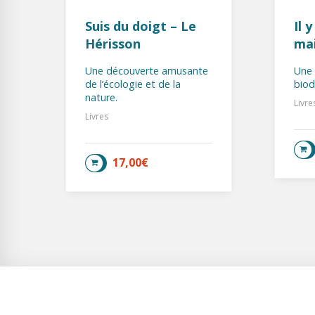
Suis du doigt – Le
Il 
Hérisson
ma
Une découverte amusante
Une 
de l’écologie et de la
biod
nature.
Livre
Livres
17,00
€
AJOUTER AU PANIER