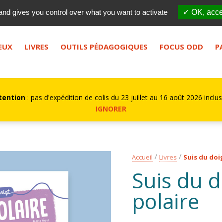
Qui sommes-nous ?
FES
and gives you control over what you want to activate
✓ OK, acce
bouton de recherche.
EUX
LIVRES
OUTILS PÉDAGOGIQUES
FOCUS ODD
P
tention
: pas d'expédition de colis du 23 juillet au 16 août 2026 inclus
IGNORER
Accueil
Livres
Suis du doi
Suis du d
polaire