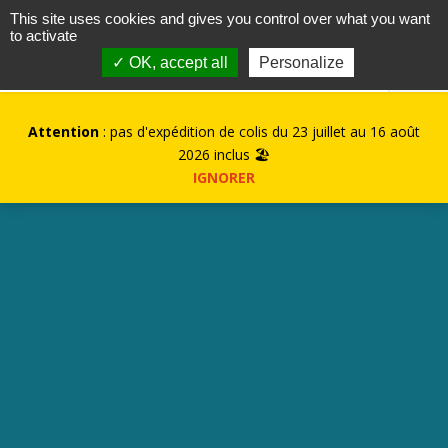
contact@kurioz.org
This site uses cookies and gives you control over what you want
to activate
0
✓ OK, accept all
Personalize
Attention
: pas d'expédition de colis du 23 juillet au 16 août
2026 inclus 🏖️
IGNORER