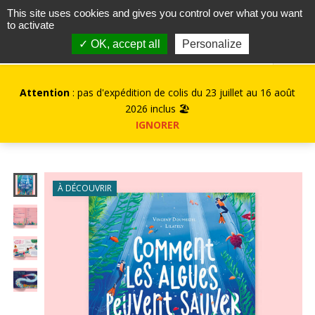
contact@kurioz.org
This site uses cookies and gives you control over what you want
to activate
0
✓ OK, accept all
Personalize
Attention
: pas d'expédition de colis du 23 juillet au 16 août
2026 inclus 🏖️
IGNORER
À DÉCOUVRIR