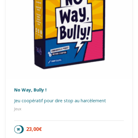
No Way, Bully !
Jeu coopératif pour dire stop au harcèlement
Jeux
23,00
€
AJOUTER AU PANIER