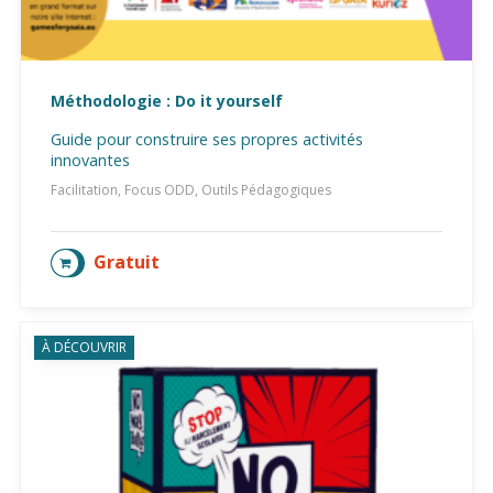
Méthodologie : Do it yourself
Guide pour construire ses propres activités
innovantes
Facilitation, Focus ODD, Outils Pédagogiques
Gratuit
AJOUTER AU PANIER
À DÉCOUVRIR