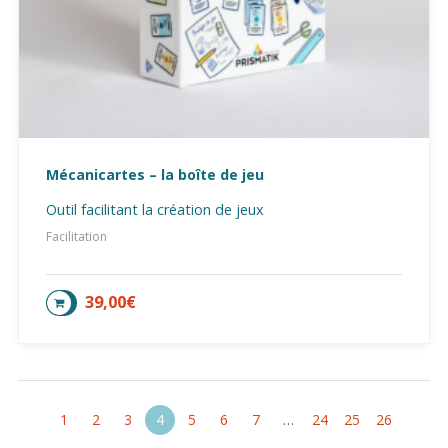
Mécanicartes – la boîte de jeu
Outil facilitant la création de jeux
Facilitation
39,00
€
AJOUTER AU PANIER
1
2
3
4
5
6
7
…
24
25
26