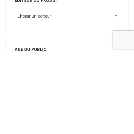
EDITEUR DU PRODUIT
Choisir un éditeur
AGE DU PUBLIC
Choisir un public
LANGUE
Choisir un langue, language, idioma