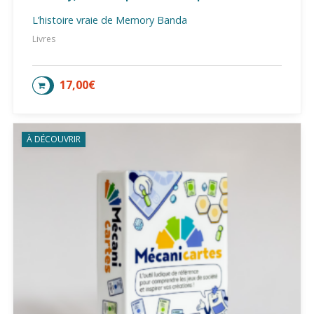
L’histoire vraie de Memory Banda
Livres
17,00
€
AJOUTER AU PANIER
À DÉCOUVRIR