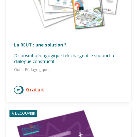
La REUT : une solution ?
Dispositif pédagogique téléchargeable support à
dialogue constructif
Outils Pédagogiques
Gratuit
AJOUTER AU PANIER
À DÉCOUVRIR