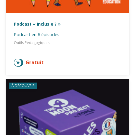
Podcast « Inclus·e ? »
Podcast en 6 épisodes
Outils Pédagogiques
Gratuit
ACCÉDER AU PODCAST
À DÉCOUVRIR