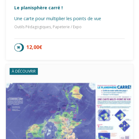
Le planisphère carré !
Une carte pour multiplier les points de vue
Outils Pédagogiques, Papeterie / Expo
12,00
€
AJOUTER AU PANIER
À DÉCOUVRIR