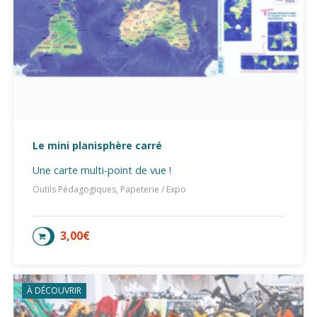
Le mini planisphère carré
Une carte multi-point de vue !
Outils Pédagogiques, Papeterie / Expo
3,00
€
AJOUTER AU PANIER
À DÉCOUVRIR