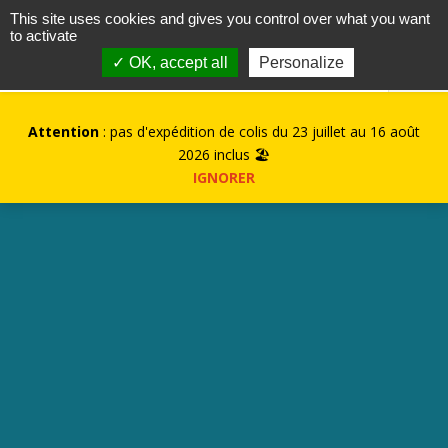
contact@kurioz.org
This site uses cookies and gives you control over what you want
to activate
0
✓ OK, accept all
Personalize
Attention
: pas d'expédition de colis du 23 juillet au 16 août
2026 inclus 🏖️
IGNORER