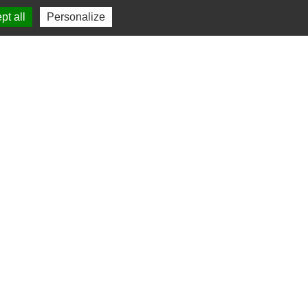
TISOL
Actualités
Contact
pt all
Personalize
APETERIE / EXPO
FACILITATION
 🏖️