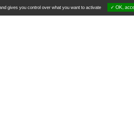
Qui sommes-nous ?
FES
and gives you control over what you want to activate
✓ OK, acce
bouton de recherche.
EUX
LIVRES
OUTILS PÉDAGOGIQUES
FOCUS ODD
P
tention
: pas d'expédition de colis du 23 juillet au 16 août 2026 inclus
IGNORER