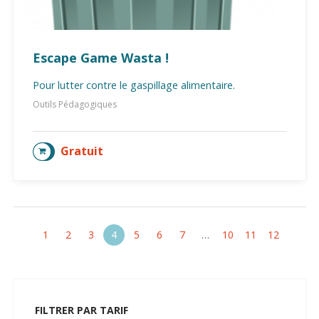
Escape Game Wasta !
Pour lutter contre le gaspillage alimentaire.
Outils Pédagogiques
Gratuit
AJOUTER AU PANIER
1
2
3
4
5
6
7
…
10
11
12
FILTRER PAR TARIF