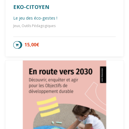
EKO-CITOYEN
Le jeu des éco-gestes !
Jeux, Outils Pédagogiques
15,00
€
AJOUTER AU PANIER