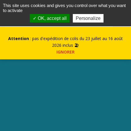
contact@kurioz.org
This site uses cookies and gives you control over what you want
to activate
0
✓ OK, accept all
Personalize
Attention
: pas d'expédition de colis du 23 juillet au 16 août
2026 inclus 🏖️
IGNORER