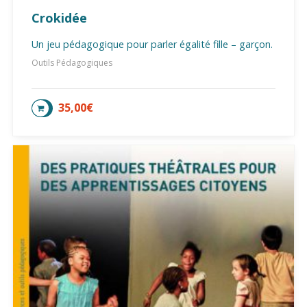
Crokidée
Un jeu pédagogique pour parler égalité fille – garçon.
Outils Pédagogiques
35,00
€
AJOUTER AU PANIER