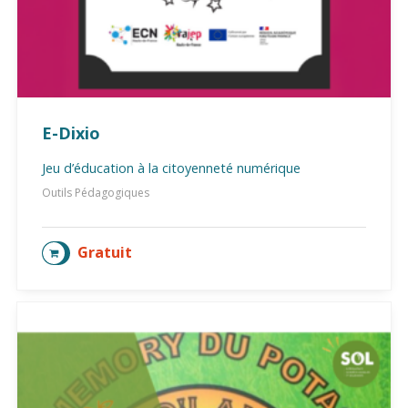
E-Dixio
Jeu d’éducation à la citoyenneté numérique
Outils Pédagogiques
Gratuit
AJOUTER AU PANIER