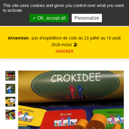
contact@kurioz.org
This site uses cookies and gives you control over what you want
to activate
0
✓ OK, accept all
Personalize
Attention
: pas d'expédition de colis du 23 juillet au 16 août
2026 inclus 🏖️
IGNORER