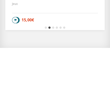
Jeux
15,00
€
LIRE LA SUITE