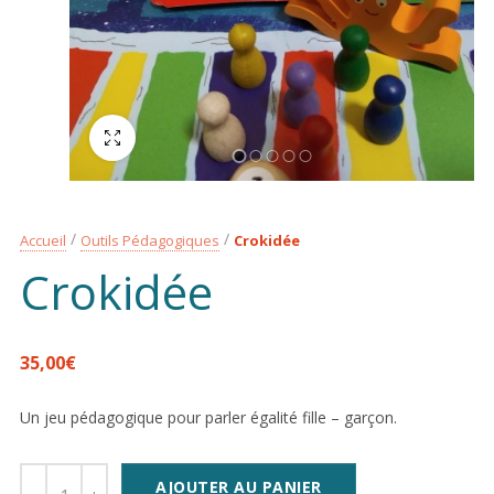
Plein écran
Accueil
Outils Pédagogiques
Crokidée
Crokidée
35,00
€
Un jeu pédagogique pour parler égalité fille – garçon.
AJOUTER AU PANIER