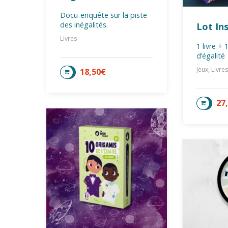
Docu-enquête sur la piste
des inégalités
Lot In
Livres
1 livre + 
d’égalité
Jeux, Livres
18,50
€
AJOUTER AU PANIER
27
AJOU