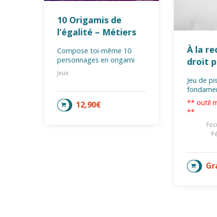
10 Origamis de
l’égalité – Métiers
À la r
Compose toi-même 10
personnages en origami
droit 
Jeux
Jeu de pis
fondamen
** outil 
12,90
€
AJOUTER AU PANIER
**
Foc
P
Gr
AJOU