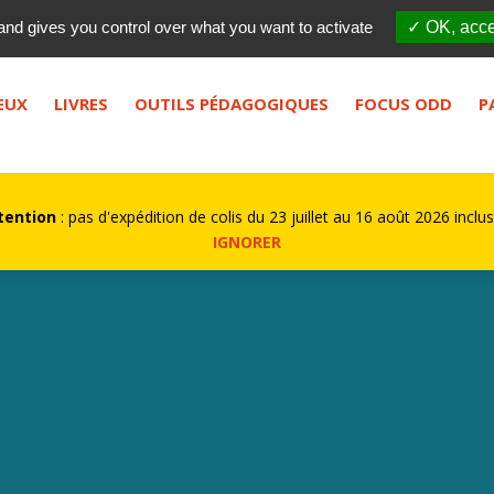
Qui sommes-nous ?
FES
and gives you control over what you want to activate
✓ OK, acce
bouton de recherche.
EUX
LIVRES
OUTILS PÉDAGOGIQUES
FOCUS ODD
P
tention
: pas d'expédition de colis du 23 juillet au 16 août 2026 inclus
IGNORER