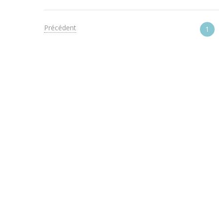
Précédent
1
COMPRENDRE POUR AGIR
EN 
05.49.41.49.11
Qui 
contact@kurioz.org
Festi