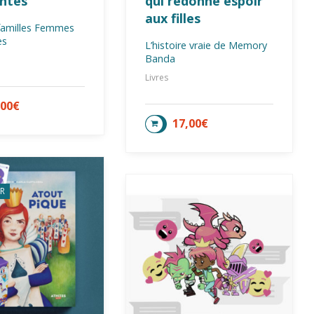
antes
qui redonne espoir
aux filles
 familles Femmes
es
L’histoire vraie de Memory
CENTRE-VAL DE LOIRE
Banda
Livres
,00
€
TER AU PANIER
17,00
€
AJOUTER AU PANIER
R