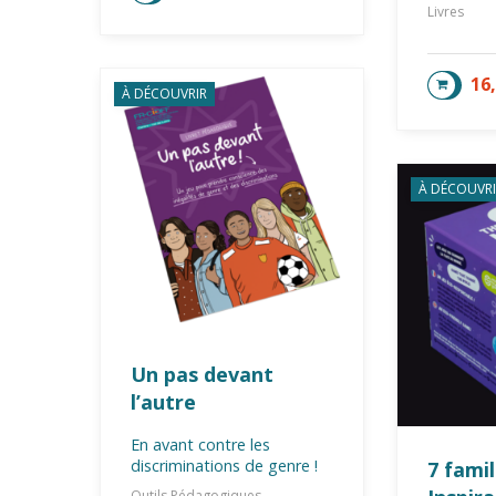
Livres
16
AJOU
À DÉCOUVRIR
À DÉCOUVRI
Un pas devant
l’autre
En avant contre les
discriminations de genre !
7 fami
Outils Pédagogiques