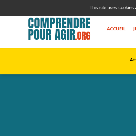
contact@kurioz.org
This site uses cookies 
Saisissez votre recherche, et appuyez sur "entrée" ou le 
ACCUEIL
J
At