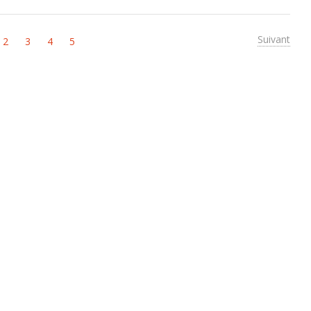
Suivant
2
3
4
5
SAVOIR PLUS
NEWSLETTER
Votre prénom *
sommes-nous ?
sol