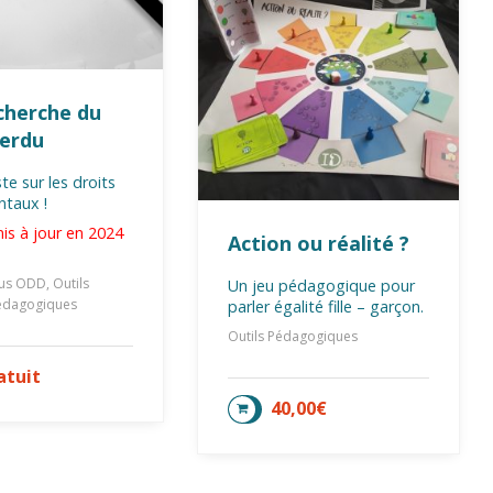
echerche du
perdu
te sur les droits
taux !
mis à jour en 2024
Action ou réalité ?
us ODD, Outils
Un jeu pédagogique pour
édagogiques
parler égalité fille – garçon.
Outils Pédagogiques
atuit
TER AU PANIER
40,00
€
AJOUTER AU PANIER