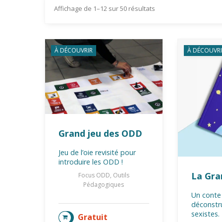
Affichage de 1–12 sur 50 résultats
À DÉCOUVRIR
À DÉCOUVRI
Grand jeu des ODD
Jeu de l’oie revisité pour
introduire les ODD !
La Gra
Focus ODD, Outils
Pédagogiques
Un conte 
déconstr
sexistes.
Gratuit
AJOUTER AU PANIER