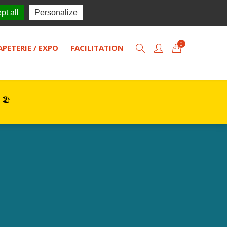
TISOL
Actualités
Contact
pt all
Personalize
0
APETERIE / EXPO
FACILITATION
 🏖️