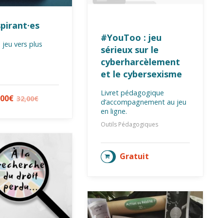
spirant·es
#YouToo : jeu
1 jeu vers plus
sérieux sur le
cyberharcèlement
et le cybersexisme
Livret pédagogique
,00
€
32,00
€
TER AU PANIER
d’accompagnement au jeu
en ligne.
Outils Pédagogiques
Gratuit
AJOUTER AU PANIER