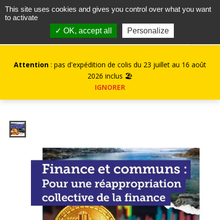
contact@kurioz.org
This site uses cookies and gives you control over what you want
to activate
0
✓ OK, accept all
Personalize
Attention
: pas d'expédition de colis du 23 juillet au 16 août
2026 inclus 🏖️
IGNORER