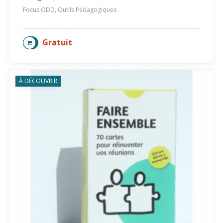
Focus ODD, Outils Pédagogiques
Gratuit
AJOUTER AU PANIER
À DÉCOUVRIR