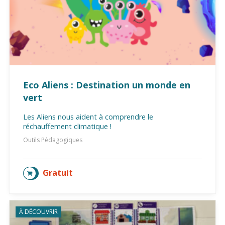
Eco Aliens : Destination un monde en
vert
Les Aliens nous aident à comprendre le
réchauffement climatique !
Outils Pédagogiques
Gratuit
AJOUTER AU PANIER
À DÉCOUVRIR