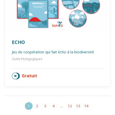
ECHO
Jeu de coopération qui fait écho à la biodiversité
Outils Pédagogiques
Gratuit
AJOUTER AU PANIER
1
2
3
4
…
12
13
14