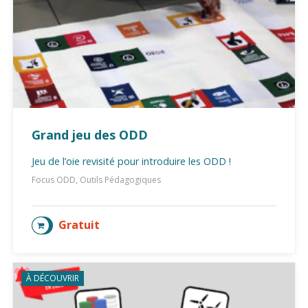
Grand jeu des ODD
Jeu de l’oie revisité pour introduire les ODD !
Focus ODD, Outils Pédagogiques
Gratuit
AJOUTER AU PANIER
À DÉCOUVRIR