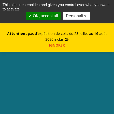
contact@kurioz.org
This site uses cookies and gives you control over what you want
to activate
0
✓ OK, accept all
Personalize
Attention
: pas d'expédition de colis du 23 juillet au 16 août
2026 inclus 🏖️
IGNORER