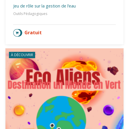
Jeu de rôle sur la gestion de l’eau
Outils Pédagogiques
Gratuit
AJOUTER AU PANIER
À DÉCOUVRIR