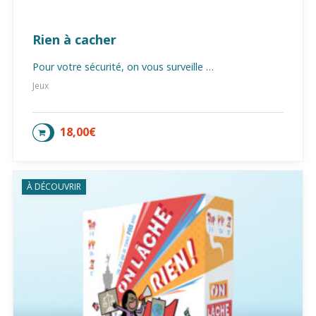
Rien à cacher
Pour votre sécurité, on vous surveille …
Jeux
18,00
€
AJOUTER AU PANIER
À DÉCOUVRIR