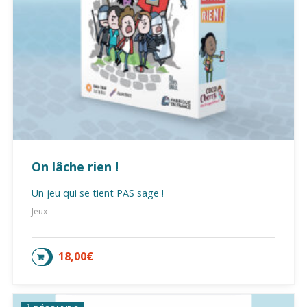
On lâche rien !
Un jeu qui se tient PAS sage !
Jeux
18,00
€
AJOUTER AU PANIER