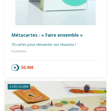
Métacartes : « Faire ensemble »
70 cartes pour réinventer vos réunions !
Facilitation
50,00
€
AJOUTER AU PANIER
À DÉCOUVRIR