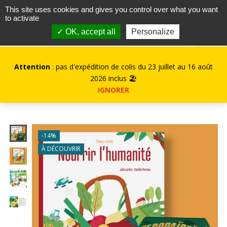
contact@kurioz.org
This site uses cookies and gives you control over what you want
to activate
0
✓ OK, accept all
Personalize
Attention
: pas d'expédition de colis du 23 juillet au 16 août
2026 inclus 🏖️
IGNORER
-14%
À DÉCOUVRIR