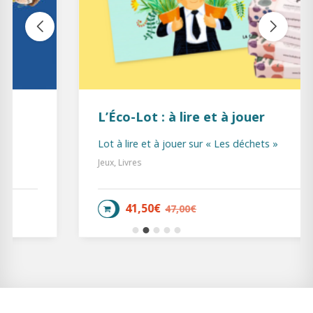
L’Éco-Lot : à lire et à jouer
Lot à lire et à jouer sur « Les déchets »
Jeux, Livres
41,50
€
47,00
€
AJOUTER AU PANIER