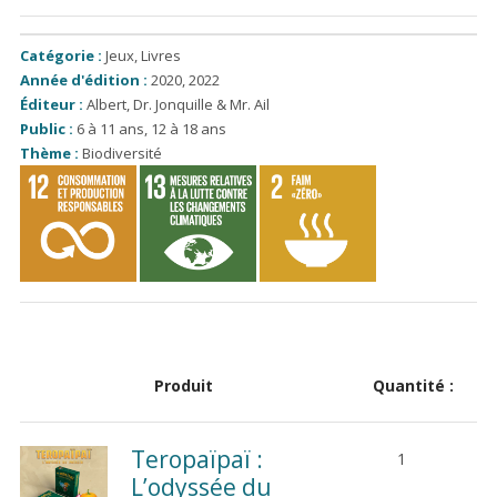
Catégorie :
Jeux
,
Livres
Année d'édition :
2020, 2022
Éditeur :
Albert
,
Dr. Jonquille & Mr. Ail
Public :
6 à 11 ans
,
12 à 18 ans
Thème :
Biodiversité
Produit
Quantité :
Teropaïpaï :
1
L’odyssée du