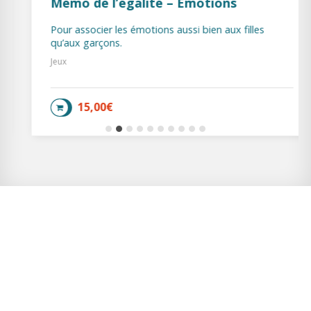
Mémo de l’égalité – Émotions
Pour associer les émotions aussi bien aux filles
qu’aux garçons.
Jeux
15,00
€
AJOUTER AU PANIER