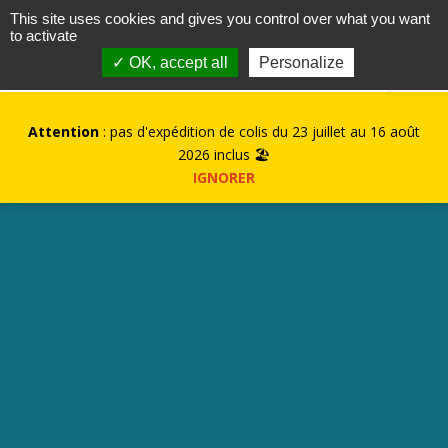
contact@kurioz.org
This site uses cookies and gives you control over what you want
to activate
0
✓ OK, accept all
Personalize
Attention
: pas d'expédition de colis du 23 juillet au 16 août
2026 inclus 🏖️
IGNORER