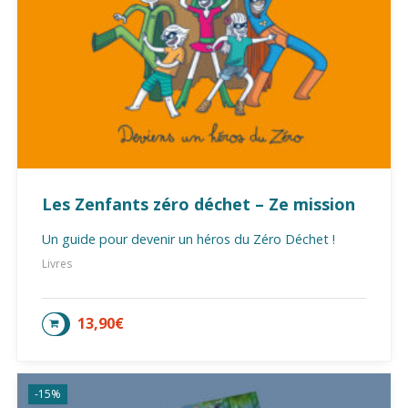
Les Zenfants zéro déchet – Ze mission
Un guide pour devenir un héros du Zéro Déchet !
Livres
13,90
€
AJOUTER AU PANIER
-15%