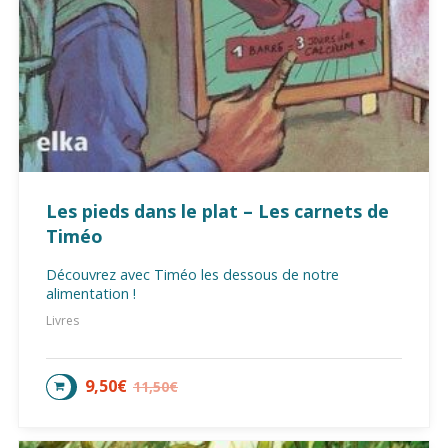
Les pieds dans le plat – Les carnets de
Timéo
Découvrez avec Timéo les dessous de notre
alimentation !
Livres
9,50
€
11,50
€
AJOUTER AU PANIER