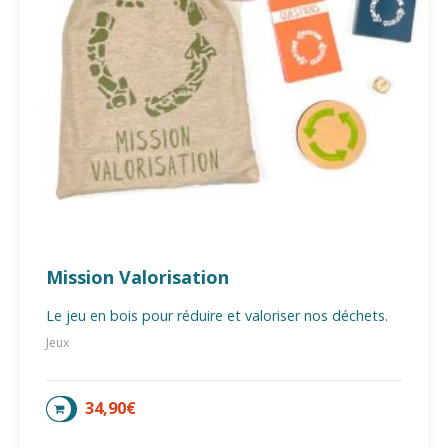
Mission Valorisation
Le jeu en bois pour réduire et valoriser nos déchets.
Jeux
34,90
€
AJOUTER AU PANIER