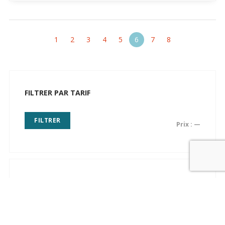
1
2
3
4
5
6
7
8
FILTRER PAR TARIF
FILTRER
Prix :
—
EDITEUR DU PRODUIT
Choisir un éditeur