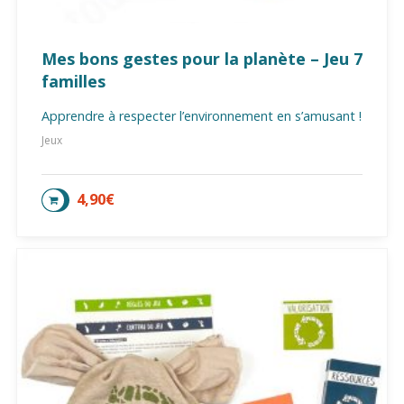
Mes bons gestes pour la planète – Jeu 7
familles
Apprendre à respecter l’environnement en s’amusant !
Jeux
4,90
€
AJOUTER AU PANIER