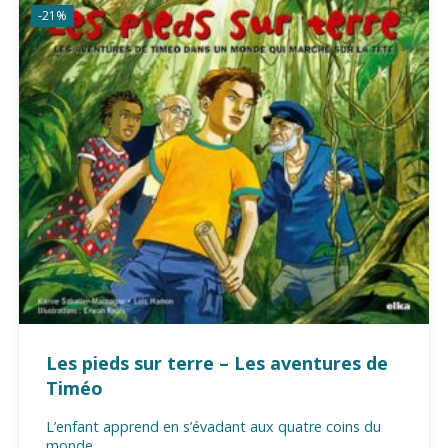
-21%
Les pieds sur terre – Les aventures de
Timéo
L’enfant apprend en s’évadant aux quatre coins du
monde.