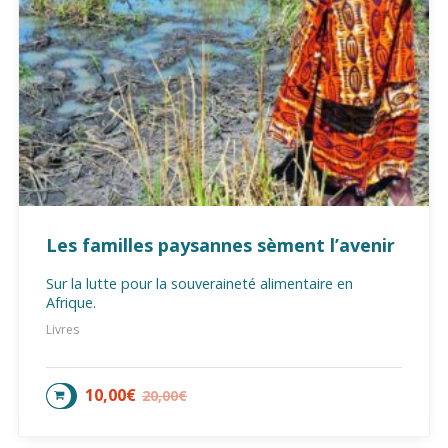
Les familles paysannes sèment l’avenir
Sur la lutte pour la souveraineté alimentaire en
Afrique.
Livres
10,00
€
20,00
€
AJOUTER AU PANIER