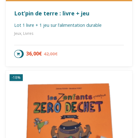
Lot’pin de terre : livre + jeu
Lot 1 livre + 1 jeu sur l’alimentation durable
Jeux, Livres
36,00
€
42,00
€
AJOUTER AU PANIER
-18%