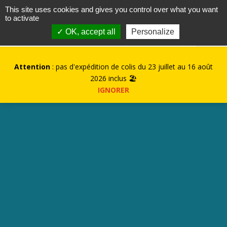
contact@kurioz.org
This site uses cookies and gives you control over what you want
to activate
0
✓ OK, accept all
Personalize
Attention
: pas d'expédition de colis du 23 juillet au 16 août
2026 inclus 🏖️
IGNORER