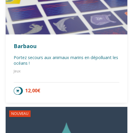
Barbaou
Portez secours aux animaux marins en dépolluant les
océans !
Jeux
12,00
€
AJOUTER AU PANIER
NOUVEAU