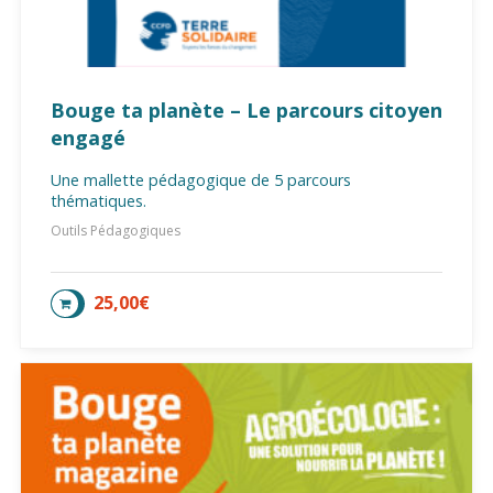
Bouge ta planète – Le parcours citoyen
engagé
Une mallette pédagogique de 5 parcours
thématiques.
Outils Pédagogiques
25,00
€
AJOUTER AU PANIER