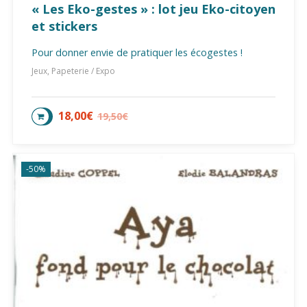
« Les Eko-gestes » : lot jeu Eko-citoyen
et stickers
Pour donner envie de pratiquer les écogestes !
Jeux, Papeterie / Expo
18,00
€
19,50
€
AJOUTER AU PANIER
-50%