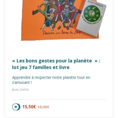
« Les bons gestes pour la planète » :
lot jeu 7 familles et livre
Apprendre à respecter notre planète tout en
s’amusant !
Jeux, Livres
15,50
€
18,80
€
AJOUTER AU PANIER