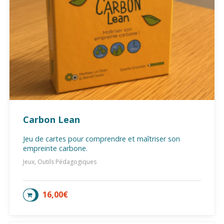
Carbon Lean
Jeu de cartes pour comprendre et maîtriser son
empreinte carbone.
Jeux, Outils Pédagogiques
16,00
€
AJOUTER AU PANIER