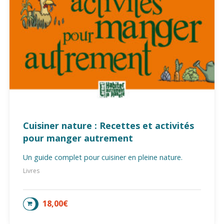
Cuisiner nature : Recettes et activités
pour manger autrement
Un guide complet pour cuisiner en pleine nature.
Livres
18,00
€
AJOUTER AU PANIER