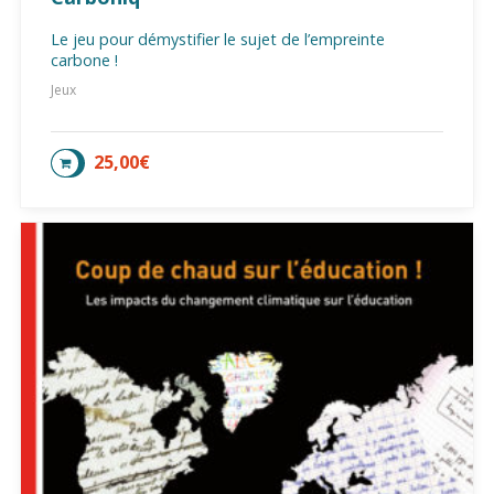
Le jeu pour démystifier le sujet de l’empreinte
carbone !
Jeux
25,00
€
AJOUTER AU PANIER