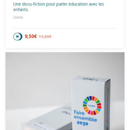
Une docu-fiction pour parler éducation avec les
enfants.
Livres
9,50
€
11,50
€
AJOUTER AU PANIER