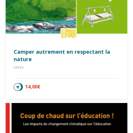
Camper autrement en respectant la
nature
Livres
14,00
€
AJOUTER AU PANIER