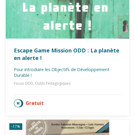
Escape Game Mission ODD : La planète
en alerte !
Pour introduire les Objectifs de Développement
Durable !
Focus ODD, Outils Pédagogiques
Gratuit
AJOUTER AU PANIER
-17%