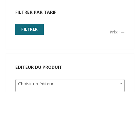
FILTRER PAR TARIF
FILTRER
Prix :
—
EDITEUR DU PRODUIT
Choisir un éditeur
AGE DU PUBLIC
Choisir un public