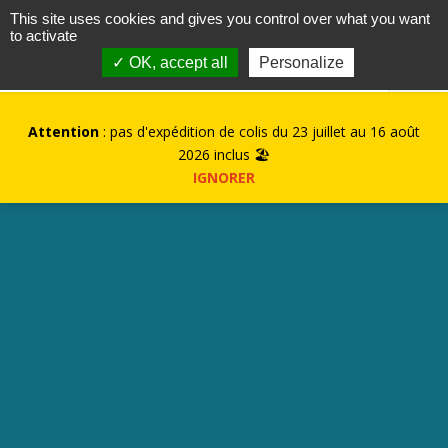
contact@kurioz.org
This site uses cookies and gives you control over what you want
to activate
0
✓ OK, accept all
Personalize
Attention
: pas d'expédition de colis du 23 juillet au 16 août
2026 inclus 🏖️
IGNORER