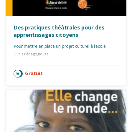
Des pratiques théâtrales pour des
apprentissages citoyens
Pour mettre en place un projet culturel à l’école.
Outils Pédagogiques
Gratuit
AJOUTER AU PANIER