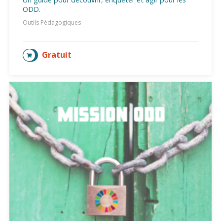
ODD.
Outils Pédagogiques
Gratuit
AJOUTER AU PANIER