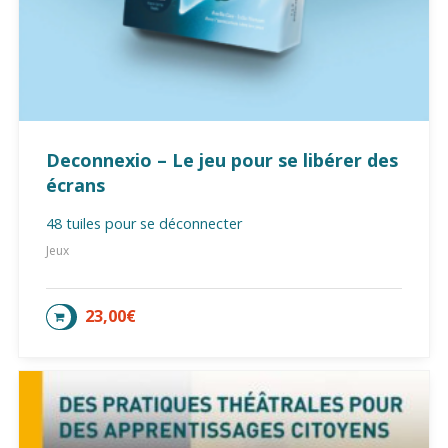
Deconnexio – Le jeu pour se libérer des
écrans
48 tuiles pour se déconnecter
Jeux
23,00
€
AJOUTER AU PANIER