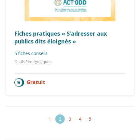
Fiches pratiques « S’adresser aux
publics dits éloignés »
5 fiches conseils
Outils Pédagogiques
Gratuit
AJOUTER AU PANIER
1
2
3
4
5