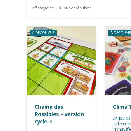
Affichage de 1–12 sur 27 résultats
À DÉCOUVRIR
À DÉCOUVRI
Champ des
Clima’
Possibles – version
un jeu p
cycle 3
lutte cont
réchauff