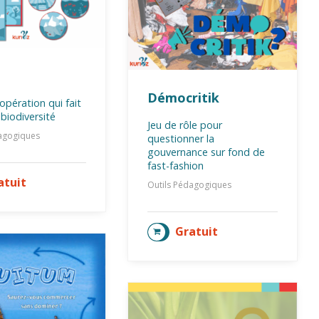
Démocritik
opération qui fait
 biodiversité
Jeu de rôle pour
dagogiques
questionner la
gouvernance sur fond de
fast-fashion
atuit
TER AU PANIER
Outils Pédagogiques
Gratuit
AJOUTER AU PANIER