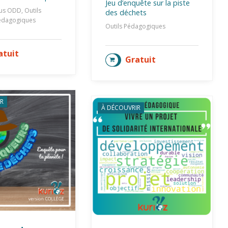
Jeu d’enquête sur la piste
us ODD, Outils
des déchets
édagogiques
Outils Pédagogiques
atuit
TER AU PANIER
Gratuit
AJOUTER AU PANIER
R
À DÉCOUVRIR