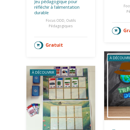
Jeu pédagogique pour
Foc
réfléchir à l’alimentation
P
durable
Focus ODD, Outils
Pédagogiques
Gr
AJOU
Gratuit
AJOUTER AU PANIER
À DÉCOUVRI
À DÉCOUVRIR