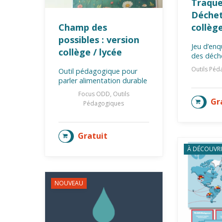
Traque
Déchet
Champ des
collèg
possibles : version
Jeu d’enq
collège / lycée
des déch
Outils Pé
Outil pédagogique pour
parler alimentation durable
Focus ODD, Outils
Gr
AJOU
Pédagogiques
Gratuit
AJOUTER AU PANIER
À DÉCOUVRI
NOUVEAU