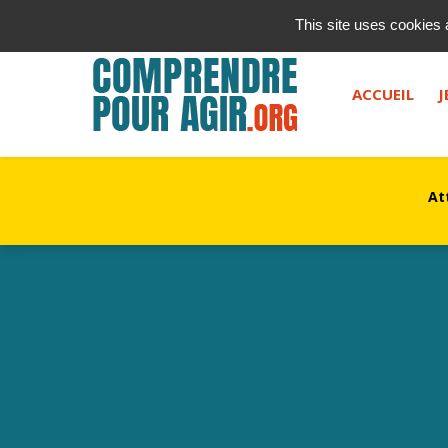
contact@kurioz.org
This site uses cookies 
Saisissez votre recherche, et appuyez sur "entrée" ou le 
ACCUEIL
J
At