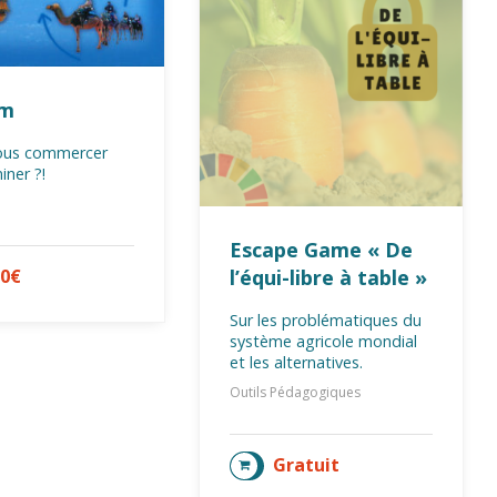
um
ous commercer
ner ?!
Escape Game « De
l’équi-libre à table »
00
€
TER AU PANIER
Sur les problématiques du
système agricole mondial
et les alternatives.
Outils Pédagogiques
Gratuit
AJOUTER AU PANIER