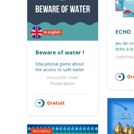
ECHO
Jeu de co
écho à la
Beware of water !
Outils Pé
Educational game about
the access to safe water
Gr
AJOU
Focus ODD, Outils
Pédagogiques
Gratuit
AJOUTER AU PANIER
NOUVEAU