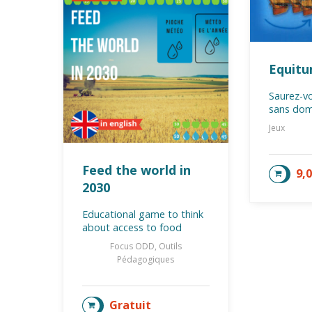
Equit
Saurez-v
sans domi
Jeux
Feed the world in
9,
AJOU
2030
Educational game to think
about access to food
Focus ODD, Outils
Pédagogiques
Gratuit
AJOUTER AU PANIER