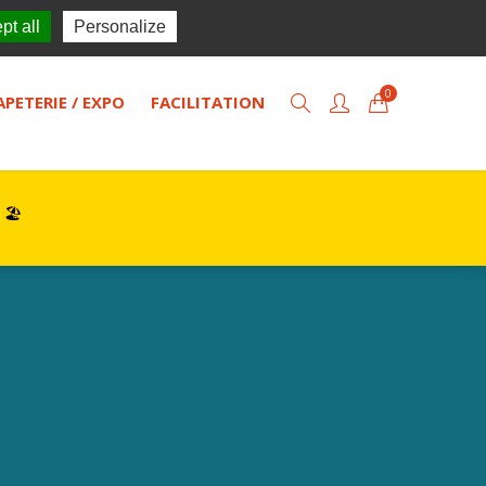
TISOL
Actualités
Contact
pt all
Personalize
0
APETERIE / EXPO
FACILITATION
 🏖️