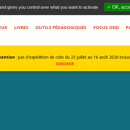
Qui sommes-nous ?
FES
and gives you control over what you want to activate
✓ OK, acce
bouton de recherche.
EUX
LIVRES
OUTILS PÉDAGOGIQUES
FOCUS ODD
P
tention
: pas d'expédition de colis du 23 juillet au 16 août 2026 inclus
IGNORER