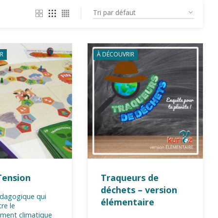
R
À DÉCOUVRIR
Tension
Traqueurs de
déchets – version
édagogique qui
élémentaire
re le
ement climatique