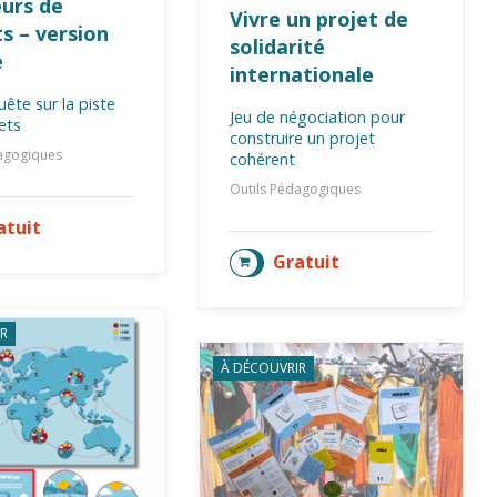
urs de
Vivre un projet de
s – version
solidarité
e
internationale
uête sur la piste
Jeu de négociation pour
ets
construire un projet
dagogiques
cohérent
Outils Pédagogiques
atuit
TER AU PANIER
Gratuit
AJOUTER AU PANIER
R
À DÉCOUVRIR