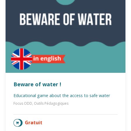
Beware of water !
Educational game about the access to safe water
Focus ODD, Outils Pédagogiques
Gratuit
AJOUTER AU PANIER