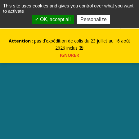
contact@kurioz.org
This site uses cookies and gives you control over what you want
to activate
0
✓ OK, accept all
Personalize
Attention
: pas d'expédition de colis du 23 juillet au 16 août
2026 inclus 🏖️
IGNORER