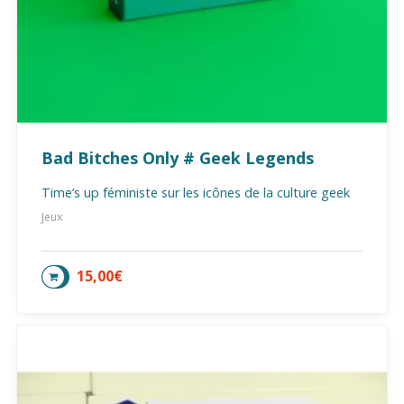
Bad Bitches Only # Geek Legends
Time’s up féministe sur les icônes de la culture geek
Jeux
15,00
€
AJOUTER AU PANIER