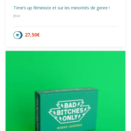
Time’s up féministe et sur les minorités de genre !
Jeux
27,50
€
AJOUTER AU PANIER