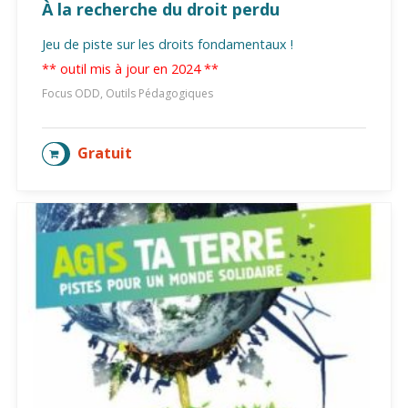
À la recherche du droit perdu
Jeu de piste sur les droits fondamentaux !
** outil mis à jour en 2024 **
Focus ODD, Outils Pédagogiques
Gratuit
AJOUTER AU PANIER