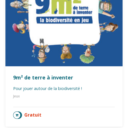
9m² de terre à inventer
Pour jouer autour de la biodiversité !
Jeux
Gratuit
AJOUTER AU PANIER