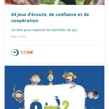
64 jeux d’écoute, de confiance et de
coopération
Un livre pour explorer les bienfaits du jeu.
Jeux, Livres
17,50
€
AJOUTER AU PANIER