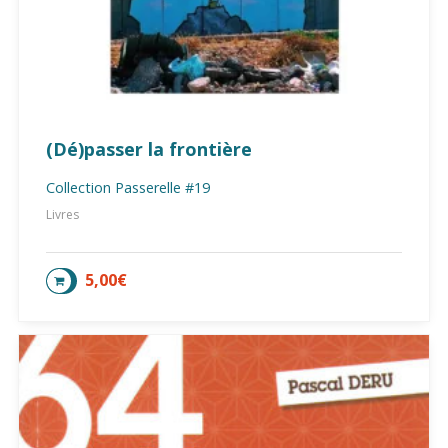
(Dé)passer la frontière
Collection Passerelle #19
Livres
5,00
€
AJOUTER AU PANIER