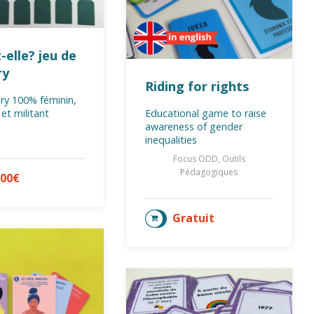
-elle? jeu de
ry
Riding for rights
y 100% féminin,
et militant
Educational game to raise
awareness of gender
inequalities
Focus ODD, Outils
Pédagogiques
,00
€
TER AU PANIER
Gratuit
AJOUTER AU PANIER