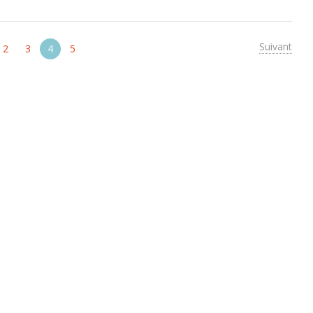
Suivant
2
3
4
5
SAVOIR PLUS
NEWSLETTER
Votre prénom *
sommes-nous ?