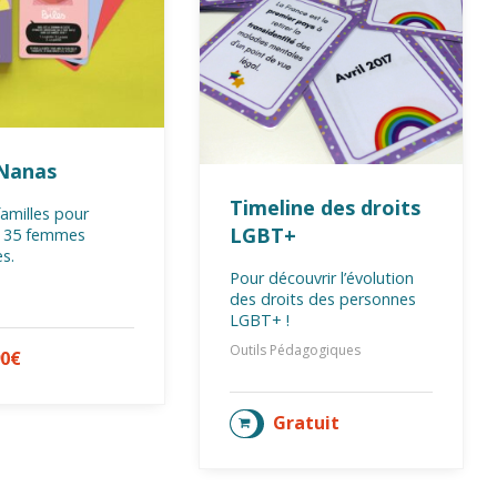
Nanas
Timeline des droits
familles pour
LGBT+
r 35 femmes
es.
Pour découvrir l’évolution
des droits des personnes
LGBT+ !
Outils Pédagogiques
90
€
TER AU PANIER
Gratuit
AJOUTER AU PANIER