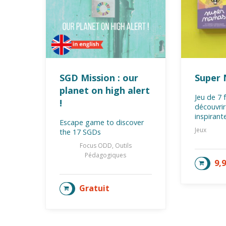
SGD Mission : our
Super 
planet on high alert
Jeu de 7 
!
découvri
inspirant
Escape game to discover
Jeux
the 17 SGDs
Focus ODD, Outils
Pédagogiques
9,
AJOU
Gratuit
AJOUTER AU PANIER