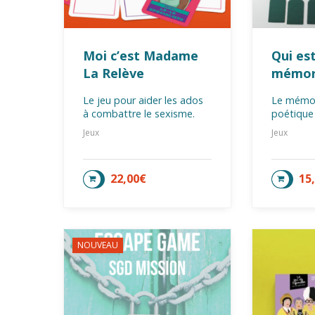
Moi c’est Madame
Qui est
La Relève
mémo
Le jeu pour aider les ados
Le mémor
à combattre le sexisme.
poétique 
Jeux
Jeux
22,00
€
15
AJOUTER AU PANIER
AJOU
NOUVEAU