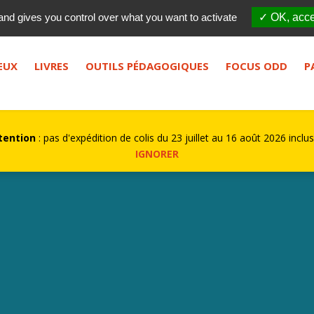
Qui sommes-nous ?
FES
and gives you control over what you want to activate
✓ OK, acce
bouton de recherche.
EUX
LIVRES
OUTILS PÉDAGOGIQUES
FOCUS ODD
P
tention
: pas d'expédition de colis du 23 juillet au 16 août 2026 inclus
IGNORER