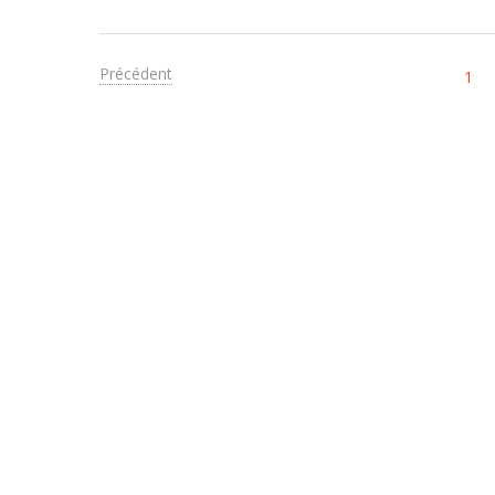
Précédent
1
COMPRENDRE POUR AGIR
EN 
05.49.41.49.11
Qui 