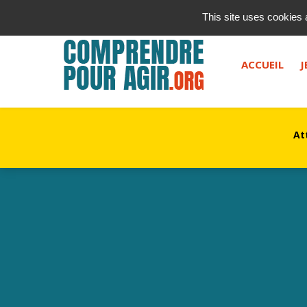
contact@kurioz.org
This site uses cookies 
Saisissez votre recherche, et appuyez sur "entrée" ou le 
ACCUEIL
J
At