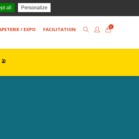
TISOL
Actualités
Contact
pt all
Personalize
0
APETERIE / EXPO
FACILITATION
 🏖️