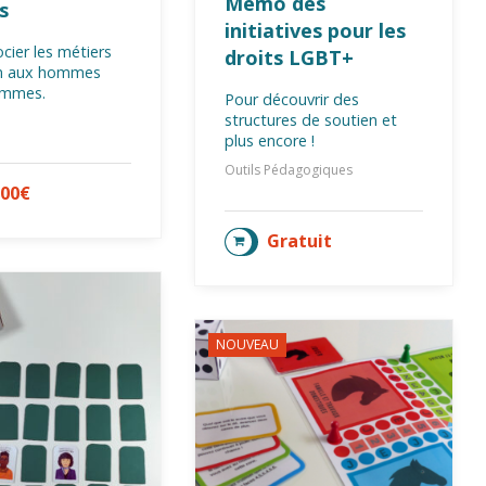
Mémo des
s
initiatives pour les
cier les métiers
droits LGBT+
en aux hommes
emmes.
Pour découvrir des
structures de soutien et
plus encore !
Outils Pédagogiques
,00
€
LA SUITE
Gratuit
AJOUTER AU PANIER
NOUVEAU