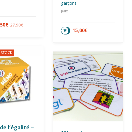
garçons.
Jeux
,50
€
27,90
€
LA SUITE
15,00
€
AJOUTER AU PANIER
 STOCK
e l’égalité –