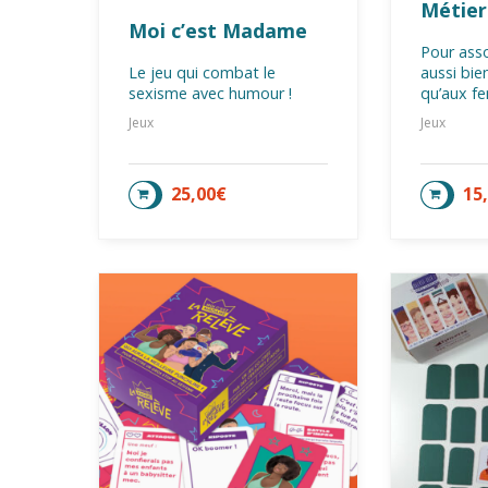
Métier
Moi c’est Madame
Pour asso
Le jeu qui combat le
aussi bi
sexisme avec humour !
qu’aux f
Jeux
Jeux
25,00
€
15
AJOUTER AU PANIER
LIRE 