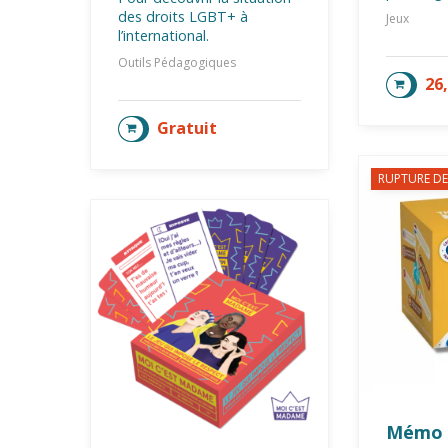
des droits LGBT+ à
Jeux
l’international.
Outils Pédagogiques
26
LIRE 
Gratuit
AJOUTER AU PANIER
RUPTURE DE
Mémo d